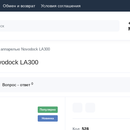
Обмен и возврат
Условия соглашения
 аппарелью Novodock LA300
vodock LA300
0
Вопрос - ответ
Популярно
Новинка
Код:
528