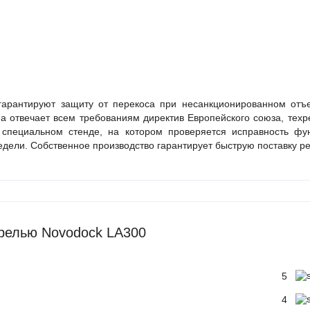
арантируют защиту от перекоса при несанкционированном отъе
 отвечает всем требованиям директив Европейского союза, техр
 специальном стенде, на котором проверяется исправность фун
едели. Собственное производство гарантирует быструю поставку р
релью Novodock LA300
5
4