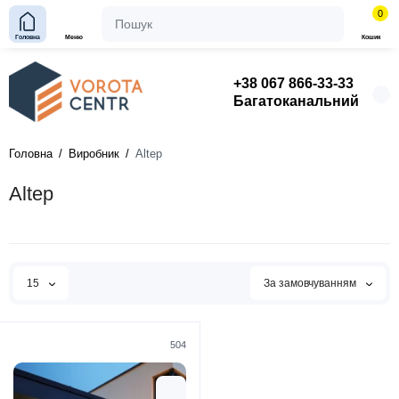
0
Головна
Меню
Кошик
+38 067 866-33-33
Багатоканальний
Головна
Виробник
Altep
Altep
15
За замовчуванням
504