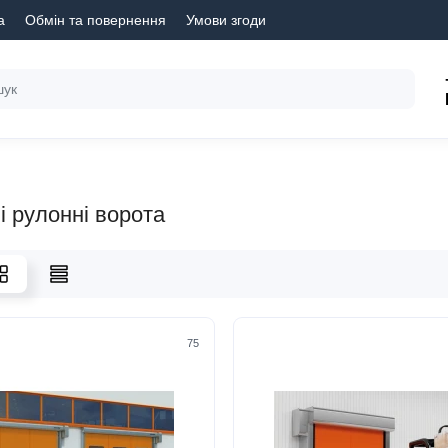
а
Обмін та повернення
Умови згоди
і рулонні ворота
75