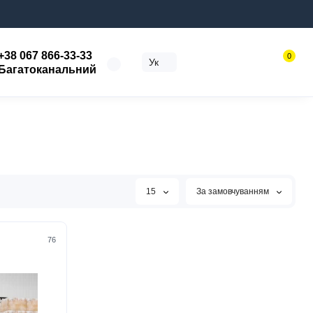
+38 067 866-33-33
0
Ук
Багатоканальний
15
За замовчуванням
76