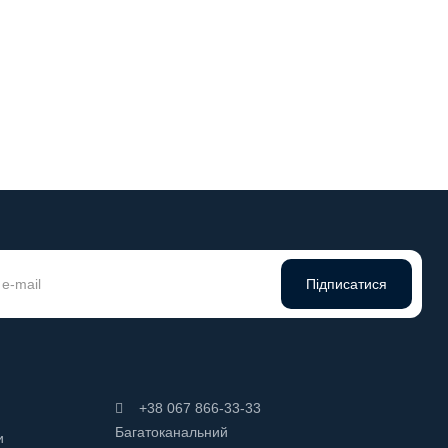
 метрів
Підписатися
+38 067 866-33-33
Багатоканальний
и