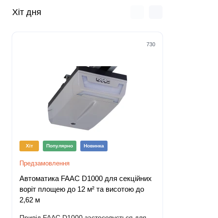
Хіт дня
730
Хіт
Популярно
Новинка
Хіт
Попу
Предзамовлення
Немає в наяв
Автоматика FAAC D1000 для секційних
Автоматика
воріт площею до 12 м² та висотою до
воріт площ
2,62 м
3,8 м
Привід FAAC D1000 застосовується для
Привід FAA