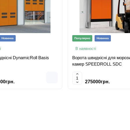
Новинка
Популярно
Новинка
і
В наявності
дкісні DynamicRoll Basis
Ворота швидкісні для мороз
камер SPEEDROLL SDC
00грн.
275000грн.