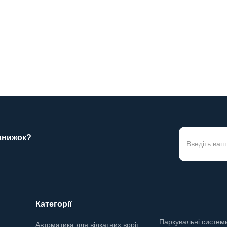
оріт площею до 12 метрів
секційних воріт площею до 12
і висотою до 380..
квадратних і висотою до 320..
0грн.
15750грн.
 знижок?
Категорії
Паркувальні систем
Автоматика для відкатних воріт