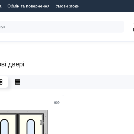
а
Обмін та повернення
Умови згоди
ві двері
909