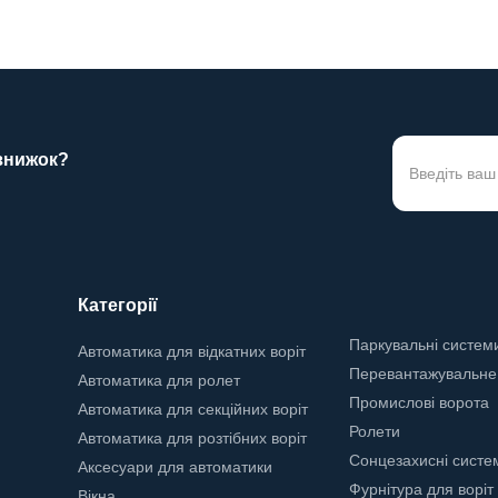
 знижок?
Категорії
Паркувальні систем
Автоматика для відкатних воріт
Перевантажувальне
Автоматика для ролет
Промислові ворота
Автоматика для секційних воріт
Ролети
Автоматика для розтібних воріт
Сонцезахисні систе
Аксесуари для автоматики
Фурнітура для воріт
Вікна