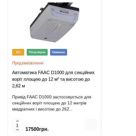
Хіт
Популярно
Новинка
Хіт
Попу
Предзамовлення
Немає в наяв
Автоматика FAAC D1000 для секційних
Автоматика
воріт площею до 12 м² та висотою до
воріт площ
2,62 м
3,8 м
Привід FAAC D1000 застосовується для
Привід FAA
секційних воріт площею до 12 метрів
секційних в
квадратних і висотою до 262..
квадратних 
17500грн.
1900