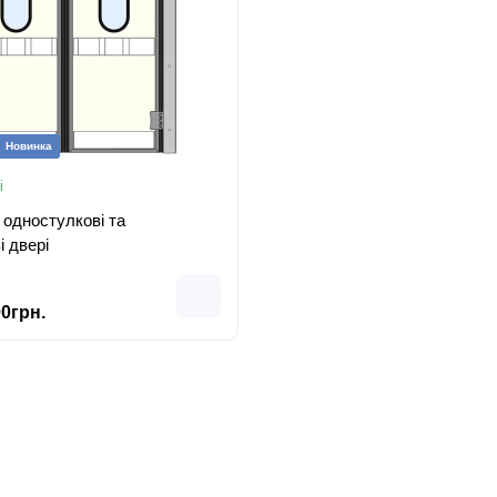
Новинка
і
 одностулкові та
і двері
0грн.