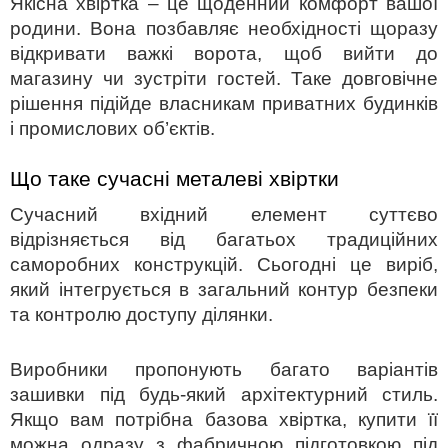
Якісна
хвіртка – це
щоденний комфорт вашої
родини. Вона позбавляє необхідності щоразу
відкривати важкі ворота, щоб вийти до
магазину чи зустріти гостей. Таке довговічне
рішення підійде власникам приватних будинків
і промислових об’єктів.
Що таке сучасні 
металеві хвіртки
Сучасний вхідний елемент суттєво
відрізняється від багатьох традиційних
саморобних конструкцій. Сьогодні це виріб,
який інтегрується в загальний контур безпеки
та контролю доступу ділянки.
Виробники пропонують багато варіантів
зашивки під будь-який архітектурний стиль.
Якщо вам потрібна базова
хвіртка, купити
її
можна одразу з фабричною підготовкою під