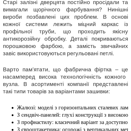
Старі залізні дверцята постійно просідали та
вимагали щорічного фарбування? Нинішні
вироби позбавлені цих проблем. В основі
кожної системи лежить міцний каркас із
профільної труби, що проходить якісну
антикорозійну обробку. Деталі покриваються
порошковою фарбою, а замість звичайних
завіс використовуються регульовані петлі.
Варто пам’ятати, що фабрична
фіртка – це
насамперед висока технологічність кожного
вузла. В асортименті компанії представлені
такі типи товарів за варіантами зашивки:
Жалюзі:
 моделі з горизонтальних сталевих ламе
З сендвіч-панелей:
 глухі конструкції з високою
З профнастилу:
 класичний варіант за доступною
З євроштакетника:
 огорожі з вертикальних мет