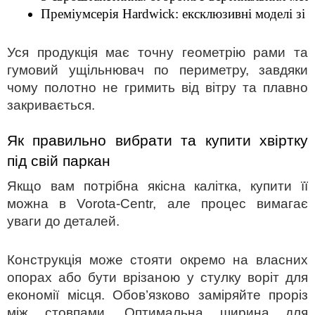
Преміумсерія Hardwick:
 ексклюзивні моделі зі 
Уся продукція має точну геометрію рами та
гумовий ущільнювач по периметру, завдяки
чому полотно не гримить від вітру та плавно
закривається.
Як правильно вибрати та 
купити хвіртку
під свій паркан
Якщо вам потрібна якісна
калітка, купити
її
можна в Vorota-Centr, але процес вимагає
уваги до деталей.
Конструкція може стояти окремо на власних
опорах або бути врізаною у стулку воріт для
економії місця. Обов’язково заміряйте проріз
між стовпами. Оптимальна ширина для