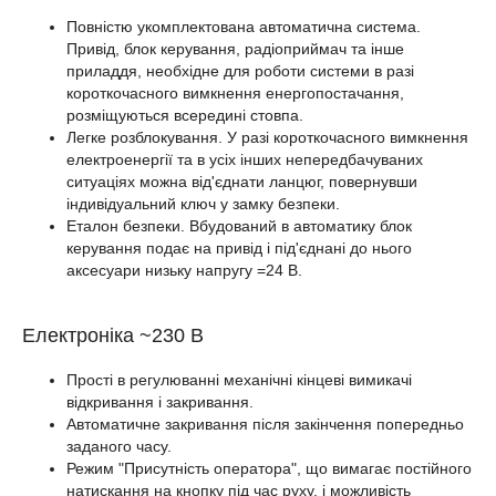
Повністю укомплектована автоматична система.
Привід, блок керування, радіоприймач та інше
приладдя, необхідне для роботи системи в разі
короткочасного вимкнення енергопостачання,
розміщуються всередині стовпа.
Легке розблокування. У разі короткочасного вимкнення
електроенергії та в усіх інших непередбачуваних
ситуаціях можна від'єднати ланцюг, повернувши
індивідуальний ключ у замку безпеки.
Еталон безпеки. Вбудований в автоматику блок
керування подає на привід і під'єднані до нього
аксесуари низьку напругу =24 В.
Електроніка ~230 В
Прості в регулюванні механічні кінцеві вимикачі
відкривання і закривання.
Автоматичне закривання після закінчення попередньо
заданого часу.
Режим "Присутність оператора", що вимагає постійного
натискання на кнопку під час руху, і можливість