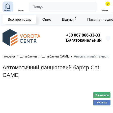
0
Головна
Меню
Кошик
0
Все про товар
Опис
Відгуки
Питання - відп
+38 067 866-33-33
Багатоканальний
Головна
Шлагбауми
Шлагбауми CAME
Автоматичний ланцюгови
Автоматичний ланцюговий бар'єр Cat
CAME
Популярно
Новинка