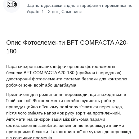
Вартість доставки згідно з тарифами перевізника по
Україні 1 - 3 дні , Самовивіз
Опис Фотоелементи BFT COMPACTA A20-
180
Пара синхронізованих інфрачервоних фотоелементів
безпеки BFT COMPACTA A20-180 (приймач і передавач) -
двосторонні фотоелементи системи безпеки для контролю
робочої зони воріт або шлагбаума.
Призначені для розпізнання перешкоди, що знаходиться в
їхній зоні дії. Фотоелементи негайно зупинять роботу
приводу щойно в їхньому полі зору з'явиться перешкода,
після чого змінять напрямок руху воріт на протилежний.
Автоматична синхронізація між кількома парами
фотоелементів запобігає виникненню перешкод з іншими
пристроями безпеки. Також пристрої не чутливі до перешкод
від сонячних променів.