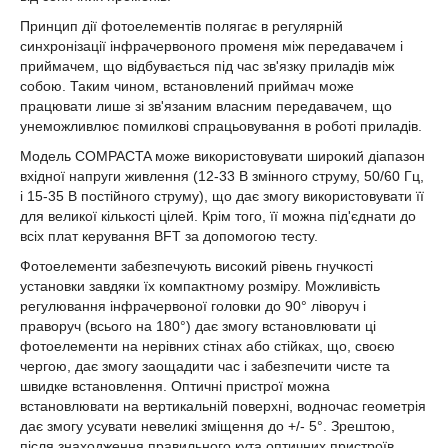
Принцип дії фотоелементів полягає в регулярній
синхронізації інфрачервоного променя між передавачем і
приймачем, що відбувається під час зв'язку приладів між
собою. Таким чином, встановлений приймач може
працювати лише зі зв'язаним власним передавачем, що
унеможливлює помилкові спрацьовування в роботі приладів.
Модель COMPACTA може використовувати широкий діапазон
вхідної напруги живлення (12-33 В змінного струму, 50/60 Гц,
і 15-35 В постійного струму), що дає змогу використовувати її
для великої кількості цілей. Крім того, її можна під'єднати до
всіх плат керування BFT за допомогою тесту.
Фотоелементи забезпечують високий рівень гнучкості
установки завдяки їх компактному розміру. Можливість
регулювання інфрачервоної головки до 90° ліворуч і
праворуч (всього на 180°) дає змогу встановлювати ці
фотоелементи на нерівних стінах або стійках, що, своєю
чергою, дає змогу заощадити час і забезпечити чисте та
швидке встановлення. Оптичні пристрої можна
встановлювати на вертикальній поверхні, водночас геометрія
дає змогу усувати невеликі зміщення до +/- 5°. Зрештою,
після знаходження правильного кута оптичних пристроїв