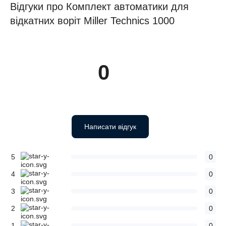
Відгуки про Комплект автоматики для
відкатних воріт Miller Technics 1000
0
Написати відгук
5
0
4
0
3
0
2
0
1
0