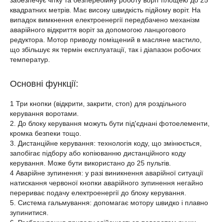
забезпечує чітку та безперебійну роботу воріт площею до 25
квадратних метрів. Має високу швидкість підйому воріт. На
випадок вимкнення електроенергії передбачено механізм
аварійного відкриття воріт за допомогою ланцюгового
редуктора. Мотор приводу поміщений в масляне мастило,
що збільшує як термін експлуатації, так і діапазон робочих
температур.
Основні функції:
1 Три кнопки (відкрити, закрити, стоп) для роздільного
керування воротами.
2. До блоку керування можуть бути під'єднані фотоелементи,
кромка безпеки тощо.
3. Дистанційне керування: технологія коду, що змінюється,
запобігає підбору або копіюванню дистанційного коду
керування. Може бути використано до 25 пультів.
4 Аварійне зупинення: у разі виникнення аварійної ситуації
натискання червоної кнопки аварійного зупинення негайно
перериває подачу електроенергії до блоку керування.
5. Система гальмування: допомагає мотору швидко і плавно
зупинитися.