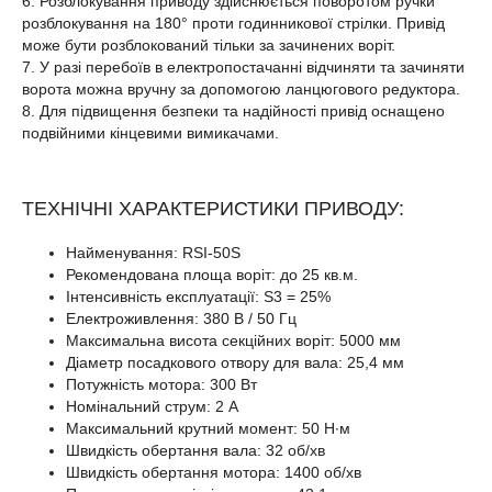
6. Розблокування приводу здійснюється поворотом ручки
розблокування на 180° проти годинникової стрілки. Привід
може бути розблокований тільки за зачинених воріт.
7. У разі перебоїв в електропостачанні відчиняти та зачиняти
ворота можна вручну за допомогою ланцюгового редуктора.
8. Для підвищення безпеки та надійності привід оснащено
подвійними кінцевими вимикачами.
ТЕХНІЧНІ ХАРАКТЕРИСТИКИ ПРИВОДУ:
Найменування: RSI-50S
Рекомендована площа воріт: до 25 кв.м.
Інтенсивність експлуатації: S3 = 25%
Електроживлення: 380 В / 50 Гц
Максимальна висота секційних воріт: 5000 мм
Діаметр посадкового отвору для вала: 25,4 мм
Потужність мотора: 300 Вт
Номінальний струм: 2 А
Максимальний крутний момент: 50 Н∙м
Швидкість обертання вала: 32 об/хв
Швидкість обертання мотора: 1400 об/хв