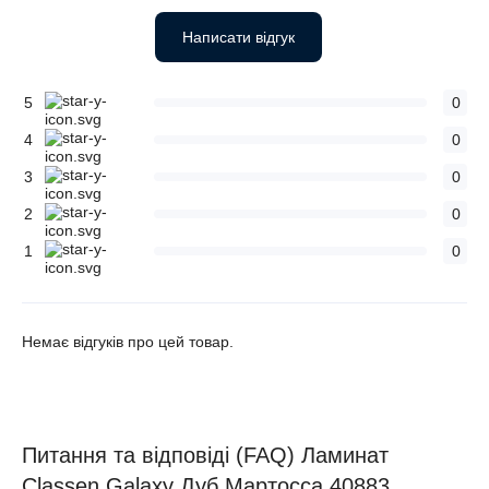
Написати відгук
5
0
4
0
3
0
2
0
1
0
Немає відгуків про цей товар.
Питання та відповіді (FAQ) Ламинат
Classen Galaxy Дуб Мартосса 40883