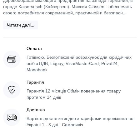
деревообрабатывающего предприятия на западе Германии, в
городе Kaisersesch (Кайзерзеш). Миссия Classen - обеспечить
своего потребителя современной, практичной и безопасн...
Читати далі...
Оплата
Готівкою, Безготівковий розрахунок для юридичних
осіб з ПДВ, Liqpay, Visa/MasterCard, Privat24,
Monobank
Гарантія
Гарантія 12 місяців Обмін повернення товару
протягом 14 днів
Доставка
Вартість доставки згідно з тарифами перевізника по
Україні 1 - 3 дні , Самовивіз