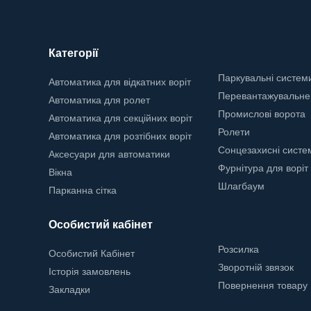
Категорії
Паркувальні систем
Автоматика для відкатних воріт
Перевантажувальне
Автоматика для ролет
Промислові ворота
Автоматика для секційних воріт
Ролети
Автоматика для розтібних воріт
Сонцезахисні систе
Аксесуари для автоматики
Фурнітура для воріт
Вікна
Шлагбаум
Парканна сітка
Особистий кабінет
Розсилка
Особистий Кабінет
Зворотній звязок
Історія замовлень
Повернення товару
Закладки