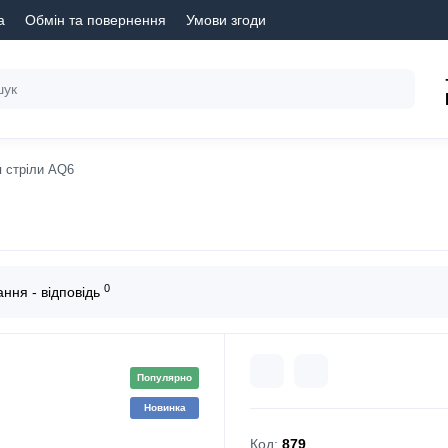
а
Обмін та повернення
Умови згоди
 стріли AQ6
0
ння - відповідь
Популярно
Новинка
Код:
879