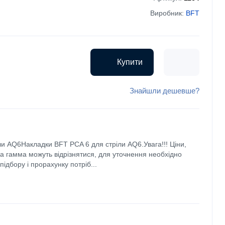
Виробник:
BFT
Купити
Знайшли дешевше?
и AQ6Накладки BFT PCA 6 для стріли AQ6.Увага!!! Ціни,
рна гамма можуть відрізнятися, для уточнення необхідно
ідбору і прорахунку потріб...