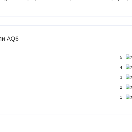
іли AQ6
5
4
3
2
1