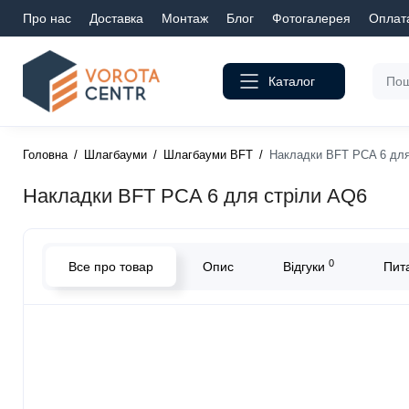
Про нас
Доставка
Монтаж
Блог
Фотогалерея
Оплат
Каталог
Головна
Шлагбауми
Шлагбауми BFT
Накладки BFT PCA 6 для
Накладки BFT PCA 6 для стріли AQ6
0
Все про товар
Опис
Відгуки
Пита