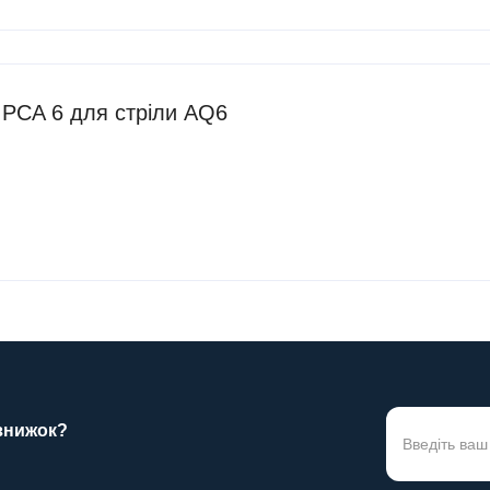
 PCA 6 для стріли AQ6
 знижок?