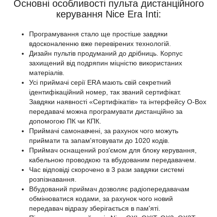
Основні особливості пульта дистанційного
керування Nice Era Inti:
Програмування стало ще простіше завдяки
вдосконаленню вже перевірених технологій.
Дизайн пультів продуманий до дрібниць. Корпус
захищений від подряпин міцністю використаних
матеріалів.
Усі приймачі серії ERA мають свій секретний
ідентифікаційний номер, так званий сертифікат.
Завдяки наявності «Сертифікатів» та інтерфейсу О-Вох
передавачі можна програмувати дистанційно за
допомогою ПК чи КПК.
Приймачі самонавчені, за рахунок чого можуть
приймати та запам'ятовувати до 1020 кодів.
Приймач оснащений роз'ємом для блоку керування,
кабельною проводкою та вбудованим передавачем.
Час відповіді скорочено в 3 рази завдяки системі
розпізнавання.
Вбудований приймач дозволяє радіопередавачам
обмінюватися кодами, за рахунок чого новий
передавач відразу зберігається в пам'яті.