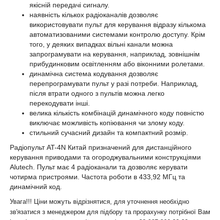
якісній передачі сигналу.
наявність кількох радіоканалів дозволяє
використовувати пульт для керування відразу кількома
автоматизованими системами контролю доступу. Крім
того, у деяких випадках вільні канали можна
запрограмувати на керування, наприклад, зовнішнім
прибудинковим освітленням або віконними ролетами.
динамічна система кодування дозволяє
перепрограмувати пульт у разі потреби. Наприклад,
після втрати одного з пультів можна легко
перекодувати інші.
велика кількість комбінацій динамічного коду повністю
виключає можливість копіювання чи злому коду.
стильний сучасний дизайн та компактний розмір.
Радіопульт AT-4N Китай призначений для дистанційного
керування приводами та огороджувальними конструкціями
Alutech. Пульт має 4 радіоканали та дозволяє керувати
чотирма пристроями. Частота роботи в 433,92 МГц та
динамічний код.
Увага!!! Ціни можуть відрізнятися, для уточнення необхідно
зв'язатися з менеджером для підбору та прорахунку потрібної Вам