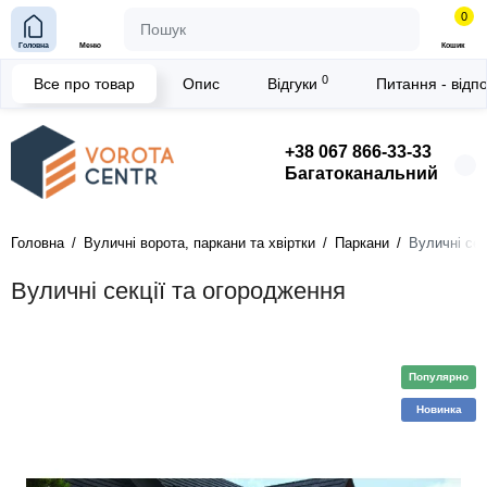
0
Головна
Меню
Кошик
0
Все про товар
Опис
Відгуки
Питання - відп
+38 067 866-33-33
Багатоканальний
Головна
Вуличні ворота, паркани та хвіртки
Паркани
Вуличні сек
Вуличні секції та огородження
Популярно
Новинка