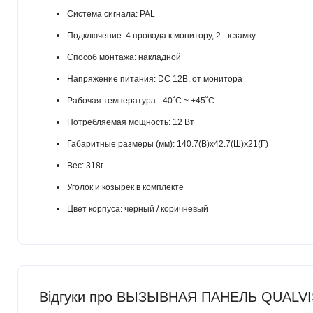
Система сигнала: PAL
Подключение: 4 провода к монитору, 2 - к замку
Способ монтажа: накладной
Напряжение питания: DC 12В, от монитора
Рабочая температура: -40˚С ~ +45˚C
Потребляемая мощность: 12 Вт
Габаритные размеры (мм): 140.7(В)х42.7(Ш)х21(Г)
Вес: 318г
Уголок и козырек в комплекте
Цвет корпуса: черный / коричневый
Відгуки про ВЫЗЫВНАЯ ПАНЕЛЬ QUALV