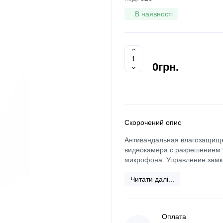
В наявності
0грн.
Скорочений опис
Антивандальная влагозащище
видеокамера с разрешением 9
микрофона. Управление замко
Читати далі...
Оплата