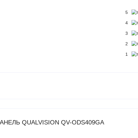
5
4
3
2
1
Я ПАНЕЛЬ QUALVISION QV-ODS409GA