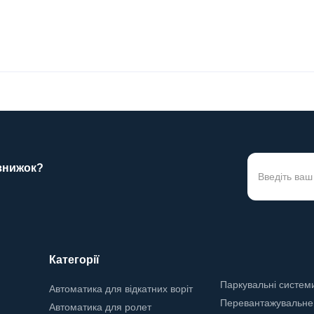
 знижок?
Категорії
Паркувальні систем
Автоматика для відкатних воріт
Перевантажувальне
Автоматика для ролет