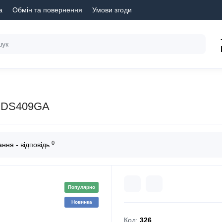
а
Обмін та повернення
Умови згоди
ODS409GA
0
ння - відповідь
Популярно
Новинка
Код:
326