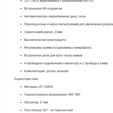
1/3" CMOS видеокамера с разрешением 900TVL
Встроенная ИК-подсветка
Автоматическое переключение день / ночь
Переход ночью в черно-белый режим для увеличения разре
Сверхтонкий корпус, 23мм
Высококласная влагозащита
Регулировка громкости динамика и микрофона
Встроенное реле для всех типов замков
4-проводное подключение к монитору и 2 провода к замку
Комплектация: уголок, козырек
Характеристики
Матрица 1/3" CMOS
Горизонтальное разрешение: 900 ТВЛ
Объектив: 3.7мм
Угол обзора: 83° - по горизонтали