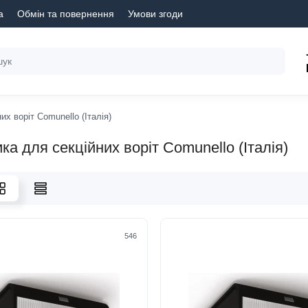
а
Обмін та повернення
Умови згоди
х воріт Comunello (Італія)
а для секційних воріт Comunello (Італія)
546