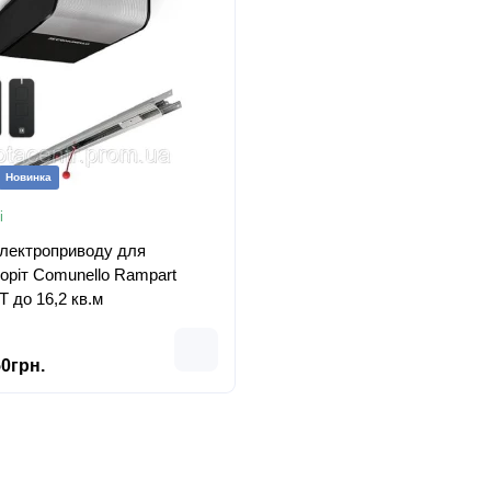
Новинка
і
лектроприводу для
воріт Comunello Rampart
 до 16,2 кв.м
0грн.