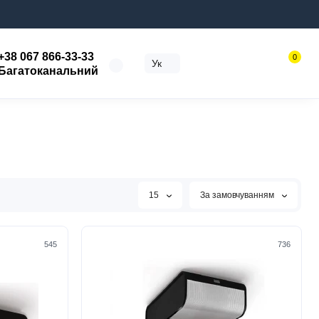
+38 067 866-33-33
0
Ук
Багатоканальний
15
За замовчуванням
545
736