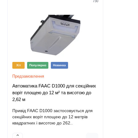
730
Хіт
Популярно
Новинка
Хіт
Попу
Предзамовлення
Немає в наяв
Автоматика FAAC D1000 для секційних
Автоматика
воріт площею до 12 м² та висотою до
воріт площ
2,62 м
3,8 м
Привід FAAC D1000 застосовується для
Привід FAA
секційних воріт площею до 12 метрів
секційних в
квадратних і висотою до 262..
квадратних 