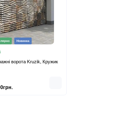
лярно
Новинка
і
ражні ворота Kruzik, Кружик
0грн.