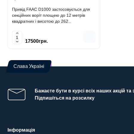
Привід FAAC D1000 застосовується для
Привід FAA
секційних воріт площею до 12 метрів
секційних в
квадратних і висотою до 262..
квадратних 
17500грн.
1900
Слава Україні
Бажаєте бути в курсі всіх наших акцій та
Підпишіться на розсилку
Інформація