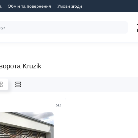
а
Обмін та повернення
Умови згоди
ворота Kruzik
964