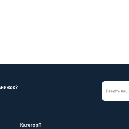
C D1000 застосовується для
Привід FAAC D1000 застосову
оріт площею до 12 метрів
секційних воріт площею до 12
і висотою до 380..
квадратних і висотою до 320..
0грн.
15750грн.
 знижок?
Категорії