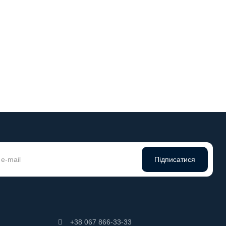
ється для
 метрів
Підписатися
+38 067 866-33-33