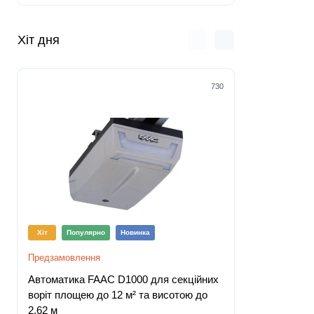
Хіт дня
730
Хіт
Популярно
Новинка
Хіт
Попу
Предзамовлення
Немає в наяв
Автоматика FAAC D1000 для секційних
Автоматика
воріт площею до 12 м² та висотою до
воріт площ
2,62 м
3,8 м