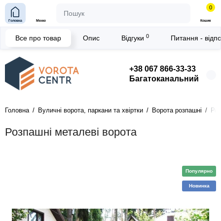
0
Головна
Меню
Кошик
0
Все про товар
Опис
Відгуки
Питання - відп
+38 067 866-33-33
Багатоканальний
Головна
Вуличні ворота, паркани та хвіртки
Ворота розпашні
Роз
Розпашні металеві ворота
Популярно
Новинка