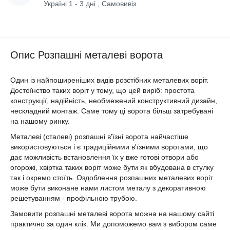
Україні 1 - 3 дні , Самовивіз
Опис Розпашні металеві ворота
Один із найпоширеніших видів розстібних металевих воріт.
Достоїнство таких воріт у тому, що цей виріб: простота
конструкції, надійність, необмежений конструктивний дизайн,
нескладний монтаж. Саме тому ці ворота більш затребувані
на нашому ринку.
Металеві (сталеві) розпашні в'їзні ворота найчастіше
використовуються і є традиційними в'їзними воротами, що
дає можливість встановлення їх у вже готові отвори або
огорожі, хвіртка таких воріт може бути як вбудована в стулку
так і окремо стоїть. Оздоблення розпашних металевих воріт
може бути виконане нами листом металу з декоративною
решетуванням - профільною трубою.
Замовити розпашні металеві ворота можна на нашому сайті
практично за один клік. Ми допоможемо вам з вибором саме